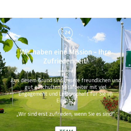
Wir haben eine Mission - Ihre
Zufriedenheit!
Aus diesem Grund sind unsere freundlichen und
gut geschulten Mitarbeiter mit viel
Engagement und Leidenschaft für Sie im
Einsatz.
„Wir sind erst zufrieden, wenn Sie es sind!“